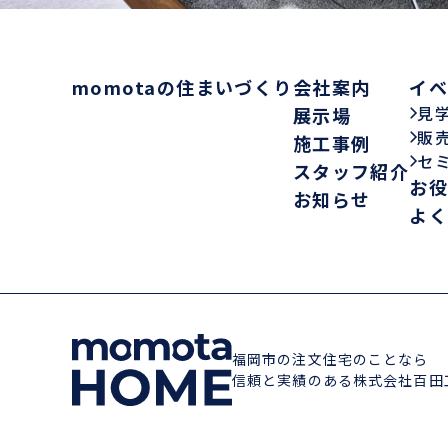
momotaの住まいづくり
会社案内
イ
見
展示場
販
施工事例
セ
スタッフ紹介
お
お知らせ
よ
福岡市の注文住宅のことなら
信頼と実績のある株式会社百田